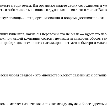
есте с водителем, Вы организовываете своих сотрудников и уме
ть и заботливость к своим сотрудникам — вот что отличит Вас 
жут помощь - четко, организованно и вовремя доставят приглаш
ших клиентов, какие бы перевозки это не были — будет это пер
рк при нашей компании состоит целиком из микроавтобусов выс
 пройдет для всех наших пассажиров незаметно быстро и макси
ки любая свадьба - это множество хлопот связанных с организа
м и местом назначения, а так же между двумя и более адресами 