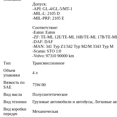
Допуск:
-API: GL-4/GL-5/MT-1
-MIL-L: 2105 D
-MIL-PRF: 2105 E
Соответствие:
-Eaton: Eaton
-ZF: TE-ML 12E/TE-ML 16B/TE-ML 17B/TE-M
-DAF: DAF
-MAN: 341 Typ Z1/342 Typ M2/M 3343 Typ M
-Scania: STO 1:0
-Volvo: 97310 90000 km
Тип
Трансмиссионное
Объем
4 л
упаковки
Вязкость по
75W-90
SAE
Вид масла
Полусинтетическое
Вид техники
Грузовые автомобили и автобусы, Легковые а
Вид коробки
Механическая
передач