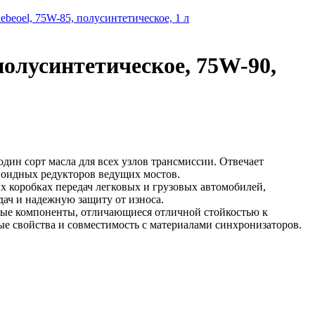
oel, 75W-85, полусинтетическое, 1 л
полусинтетическое, 75W-90,
один сорт масла для всех узлов трансмиссии. Отвечает
поидных редукторов ведущих мостов.
х коробках передач легковых и грузовых автомобилей,
дач и надежную защиту от износа.
овые компоненты, отличающиеся отличной стойкостью к
 свойства и совместимость с материалами синхронизаторов.