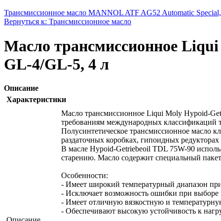
Трансмиссионное масло MANNOL ATF AG52 Automatic Special, 
Вернуться к: Трансмиссионное масло
Масло трансмиссионное Liqui 
GL-4/GL-5, 4 л
Описание
Характеристики
Масло трансмиссионное Liqui Moly Hypoid-Getr
требованиям международных классификаций т
Полусинтетическое трансмиссионное масло кла
раздаточных коробках, гипоидных редукторах 
В масле Hypoid-Getriebeoil TDL 75W-90 испо
старению. Масло содержит специальный пакет
Особенности:
- Имеет широкий температурный диапазон пр
- Исключает возможность ошибки при выборе 
- Имеет отличную вязкостную и температурну
- Обеспечивают высокую устойчивость к нагр
Описание