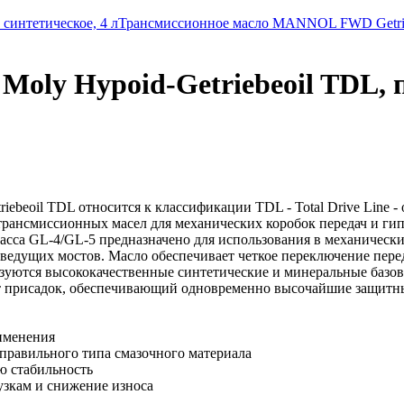
синтетическое, 4 л
Трансмиссионное масло MANNOL FWD Getriebe
Moly Hypoid-Getriebeoil TDL, 
iebeoil TDL относится к классификации TDL - Total Drive Line - 
рансмиссионных масел для механических коробок передач и ги
сса GL-4/GL-5 предназначено для использования в механически
ведущих мостов. Масло обеспечивает четкое переключение пере
льзуются высококачественные синтетические и минеральные баз
 присадок, обеспечивающий одновременно высочайшие защитные
именения
правильного типа смазочного материала
ю стабильность
узкам и снижение износа