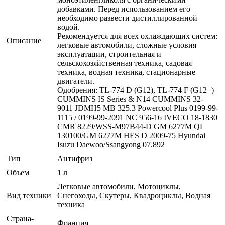
добавками. Перед использованием его
необходимо развести дистиллированной
водой.
Рекомендуется для всех охлаждающих систем:
Описание
легковые автомобили, сложные условия
эксплуатации, строительная и
сельскохозяйственная техника, садовая
техника, водная техника, стационарные
двигатели.
Одобрения: TL-774 D (G12), TL-774 F (G12+)
CUMMINS IS Series & N14 CUMMINS 32-
9011 JDMH5 MB 325.3 Powercool Plus 0199-99-
1115 / 0199-99-2091 NC 956-16 IVECO 18-1830
CMR 8229/WSS-M97B44-D GM 6277M QL
130100/GM 6277M HES D 2009-75 Hyundai
Isuzu Daewoo/Ssangyong 07.892
Тип
Антифриз
Объем
1 л
Легковые автомобили, Мотоциклы,
Вид техники
Снегоходы, Скутеры, Квадроциклы, Водная
техника
Страна-
Франция