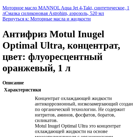
Моторное масло MANNOL Aqua Jet 4-Takt, синтетическое, 1
л
Смазка силиконовая Astrohim, аэрозоль, 520 мл
Вернуться к: Моторные масла и жидкости
Антифриз Motul Inugel
Optimal Ultra, концентрат,
цвет: флуоресцентный
оранжевый, 1 л
Описание
Характеристики
Концентрат охлаждающей жидкости
антикоррозионный, низкозамерзающий создан
по органической технологии. Не содержит
нитритов, аминов, фосфатов, боратов,
силикатов.
Motul Inugel Optimal Ultra это концентрат
охлаждающей жидкости на основе
моноэтиленгликоля с органическими