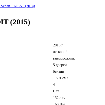
Sedan 1.6i 6AT (2014)
MT (2015)
2015 г.
легковой
внедорожник
5 дверей
бензин
1 591 см3
4
Нет
132 л.с.
160 Нм