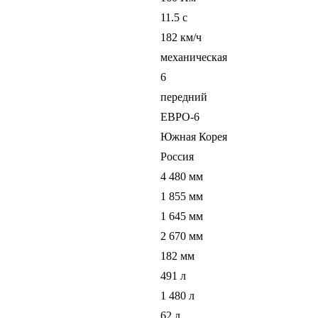
11.5 c
182 км/ч
механическая
6
передний
ЕВРО-6
Южная Корея
Россия
4 480 мм
1 855 мм
1 645 мм
2 670 мм
182 мм
491 л
1 480 л
62 л