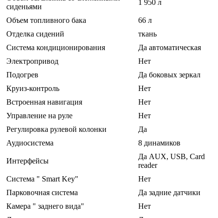
1 950 л
сиденьями
Объем топливного бака
66 л
Отделка сидений
ткань
Система кондиционирования
Да автоматическая
Электропривод
Нет
Подогрев
Да боковых зеркал
Круиз-контроль
Нет
Встроенная навигация
Нет
Управление на руле
Нет
Регулировка рулевой колонки
Да
Аудиосистема
8 динамиков
Да AUX, USB, Card
Интерфейсы
reader
Система " Smart Key"
Нет
Парковочная система
Да задние датчики
Камера " заднего вида"
Нет