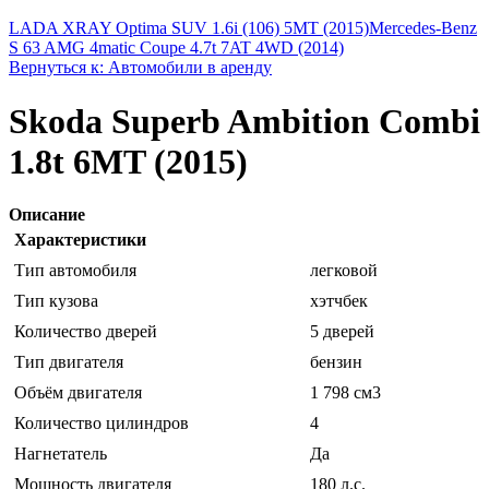
LADA XRAY Optima SUV 1.6i (106) 5MT (2015)
Mercedes-Benz
S 63 AMG 4matic Coupe 4.7t 7AT 4WD (2014)
Вернуться к: Автомобили в аренду
Skoda Superb Ambition Combi
1.8t 6MT (2015)
Описание
Характеристики
Тип автомобиля
легковой
Тип кузова
хэтчбек
Количество дверей
5 дверей
Тип двигателя
бензин
Объём двигателя
1 798 см3
Количество цилиндров
4
Нагнетатель
Да
Мощность двигателя
180 л.с.