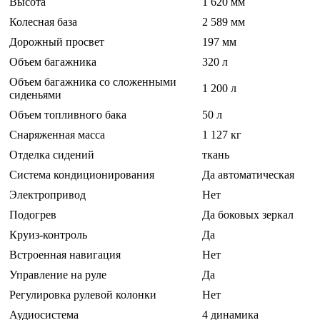
Высота
1 620 мм
Колесная база
2 589 мм
Дорожный просвет
197 мм
Объем багажника
320 л
Объем багажника со сложенными
1 200 л
сиденьями
Объем топливного бака
50 л
Снаряженная масса
1 127 кг
Отделка сидений
ткань
Система кондиционирования
Да автоматическая
Электропривод
Нет
Подогрев
Да боковых зеркал
Круиз-контроль
Да
Встроенная навигация
Нет
Управление на руле
Да
Регулировка рулевой колонки
Нет
Аудиосистема
4 динамика