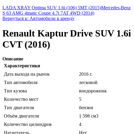
LADA XRAY Optima SUV 1.6i (106) 5MT (2015)
Mercedes-Benz
S 63 AMG 4matic Coupe 4.7t 7AT 4WD (2014)
Вернуться к: Автомобили в аренду
Renault Kaptur Drive SUV 1.6i
CVT (2016)
Описание
Характеристики
Дата выхода на рынок
2016 г.
Тип автомобиля
легковой
Тип кузова
внедорожник
Количество мест
5
Тип двигателя
бензин
Объём двигателя
1 598 см3
Количество цилиндров
4
Нагнетатель
Нет