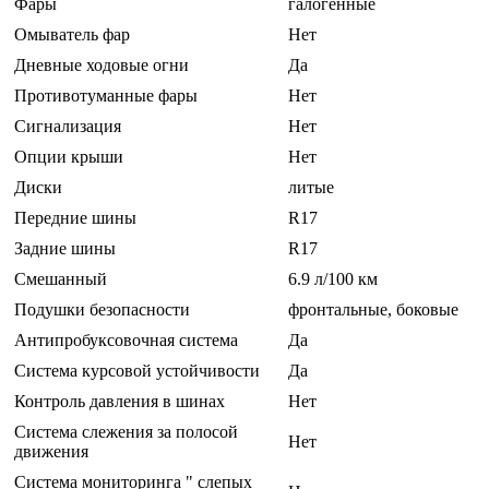
Фары
галогенные
Омыватель фар
Нет
Дневные ходовые огни
Да
Противотуманные фары
Нет
Сигнализация
Нет
Опции крыши
Нет
Диски
литые
Передние шины
R17
Задние шины
R17
Смешанный
6.9 л/100 км
Подушки безопасности
фронтальные, боковые
Антипробуксовочная система
Да
Система курсовой устойчивости
Да
Контроль давления в шинах
Нет
Система слежения за полосой
Нет
движения
Система мониторинга " слепых