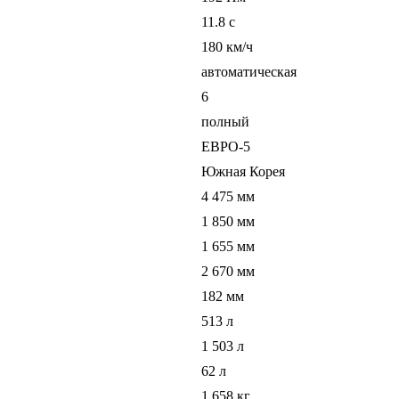
11.8 c
180 км/ч
автоматическая
6
полный
ЕВРО-5
Южная Корея
4 475 мм
1 850 мм
1 655 мм
2 670 мм
182 мм
513 л
1 503 л
62 л
1 658 кг