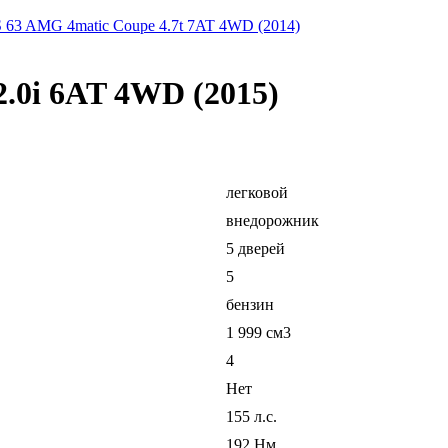
S 63 AMG 4matic Coupe 4.7t 7AT 4WD (2014)
2.0i 6AT 4WD (2015)
легковой
внедорожник
5 дверей
5
бензин
1 999 см3
4
Нет
155 л.с.
192 Нм