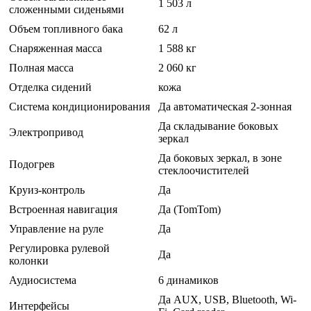
1 503 л
сложенными сиденьями
Объем топливного бака
62 л
Снаряженная масса
1 588 кг
Полная масса
2 060 кг
Отделка сидений
кожа
Система кондиционирования
Да автоматическая 2-зонная
Да складывание боковых
Электропривод
зеркал
Да боковых зеркал, в зоне
Подогрев
стеклоочистителей
Круиз-контроль
Да
Встроенная навигация
Да (TomTom)
Управление на руле
Да
Регулировка рулевой
Да
колонки
Аудиосистема
6 динамиков
Да AUX, USB, Bluetooth, Wi-
Интерфейсы