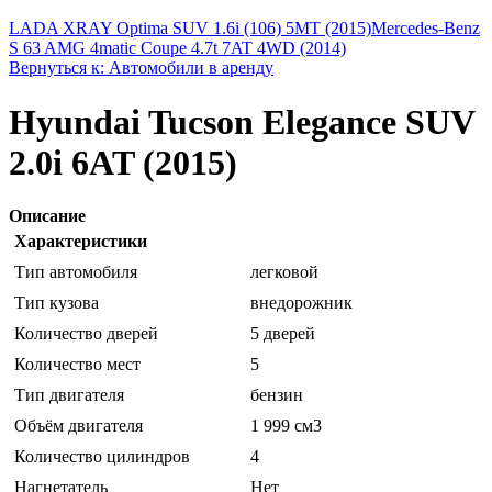
LADA XRAY Optima SUV 1.6i (106) 5MT (2015)
Mercedes-Benz
S 63 AMG 4matic Coupe 4.7t 7AT 4WD (2014)
Вернуться к: Автомобили в аренду
Hyundai Tucson Elegance SUV
2.0i 6AT (2015)
Описание
Характеристики
Тип автомобиля
легковой
Тип кузова
внедорожник
Количество дверей
5 дверей
Количество мест
5
Тип двигателя
бензин
Объём двигателя
1 999 см3
Количество цилиндров
4
Нагнетатель
Нет