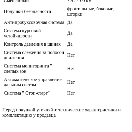
Смешанный
7.9 л/100 км
фронтальные, боковые,
Подушки безопасности
шторки
Антипробуксовочная система
Да
Система курсовой
Да
устойчивости
Контроль давления в шинах
Да
Система слежения за полосой
Нет
движения
Система мониторинга "
Нет
слепых зон"
Автоматическое управление
Нет
дальним светом
Система " Стоп-старт"
Нет
Перед покупкой уточняйте технические характеристики и
комплектацию у продавца