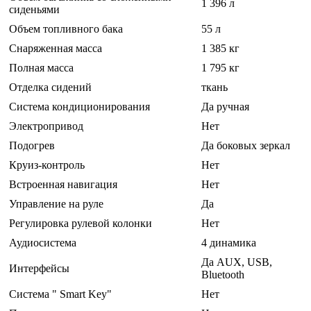
1 396 л
сиденьями
Объем топливного бака
55 л
Снаряженная масса
1 385 кг
Полная масса
1 795 кг
Отделка сидений
ткань
Система кондиционирования
Да ручная
Электропривод
Нет
Подогрев
Да боковых зеркал
Круиз-контроль
Нет
Встроенная навигация
Нет
Управление на руле
Да
Регулировка рулевой колонки
Нет
Аудиосистема
4 динамика
Да AUX, USB,
Интерфейсы
Bluetooth
Система " Smart Key"
Нет