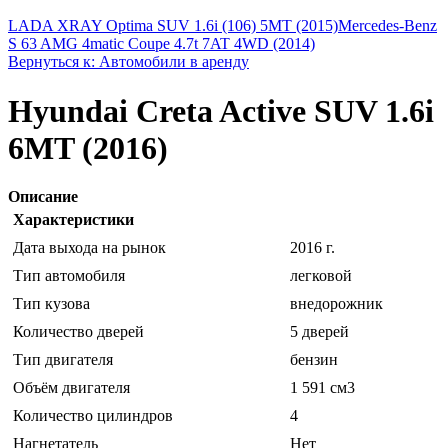
LADA XRAY Optima SUV 1.6i (106) 5MT (2015)
Mercedes-Benz
S 63 AMG 4matic Coupe 4.7t 7AT 4WD (2014)
Вернуться к: Автомобили в аренду
Hyundai Creta Active SUV 1.6i
6MT (2016)
Описание
Характеристики
Дата выхода на рынок
2016 г.
Тип автомобиля
легковой
Тип кузова
внедорожник
Количество дверей
5 дверей
Тип двигателя
бензин
Объём двигателя
1 591 см3
Количество цилиндров
4
Нагнетатель
Нет