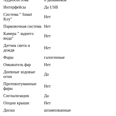
Интерфейсы
Да USB
Система " Smart
Нет
Key"
Парковочная система
Нет
Камера " заднего
Нет
вида"
Датчик света и
Нет
дождя
Фары
галогенные
Омыватель фар
Нет
Дневные ходовые
Да
огни
Противотуманные
Нет
фары
Сигнализация
Да
Опции крыши
Нет
Диски
штампованные