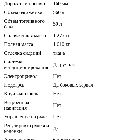
Дорожный просвет
160 мм
Объем багажника
560 л
Объем топливного
50 л
бака
Снаряженная масса
1 275 кг
Полная масса
1 610 кг
Отделка сидений
ткань
Система
Да ручная
кондиционирования
Электропривод
Нет
Подогрев
Да боковых зеркал
Круиз-контроль
Нет
Встроенная
Нет
навигация
Управление на руле
Нет
Регулировка рулевой
Да
колонки
Аудиосистема
6 динамиков