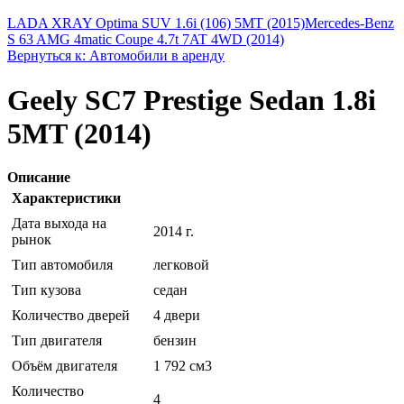
LADA XRAY Optima SUV 1.6i (106) 5MT (2015)
Mercedes-Benz
S 63 AMG 4matic Coupe 4.7t 7AT 4WD (2014)
Вернуться к: Автомобили в аренду
Geely SC7 Prestige Sedan 1.8i
5MT (2014)
Описание
Характеристики
Дата выхода на
2014 г.
рынок
Тип автомобиля
легковой
Тип кузова
седан
Количество дверей
4 двери
Тип двигателя
бензин
Объём двигателя
1 792 см3
Количество
4